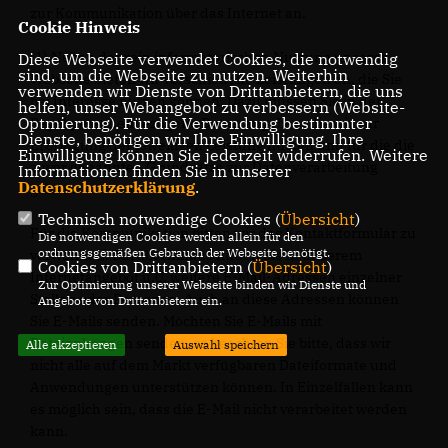
zur Kommunikation über das Internet an.
Cookie Hinweis
(1) Neben der rein informatorischen Nutzung unserer
Diese Webseite verwendet Cookies, die notwendig
sind, um die Webseite zu nutzen. Weiterhin
Webseite bieten wir verschiedene Leistungen an, die Sie
verwenden wir Dienste von Drittanbietern, die uns
bei Interesse nutzen können. Dazu müssen Sie in der
helfen, unser Webangebot zu verbessern (Website-
Optmierung). Für die Verwendung bestimmter
Regel personenbezogene Daten angeben, die wir zur
Dienste, benötigen wir Ihre Einwilligung. Ihre
Erbringung der jeweiligen Leistung nutzen und für die die
Einwilligung können Sie jederzeit widerrufen. Weitere
zuvor genannten Grundsätze zur Datenverarbeitung
Informationen finden Sie in unserer
Datenschutzerklärung
.
gelten.
Technisch notwendige Cookies (
Übersicht
)
Für die Kommunikation bitten wir das Kontaktformular zu
Die notwendigen Cookies werden allein für den
ordnungsgemäßen Gebrauch der Webseite benötigt.
verwenden. Darüberhinaus finden Sie in unserem
Cookies von Drittanbietern (
Übersicht
)
Internetangebot u.U. weitere E-Mail-Adressen einzelner
Zur Optimierung unserer Webseite binden wir Dienste und
Stellen oder Personen. Auch an diese Adressen können
Angebote von Drittanbietern ein.
Sie E-Mails senden. Möchten Sie E-Mails mit
Dateianhängen senden, so beachten Sie bitte, dass wir
Alle akzeptieren
Auswahl speichern
nicht alle auf dem Markt verfügbaren Dateiformate und
Anwendungen unterstützen können. In Einzelfällen kann
es möglich sein, dass die E-Mail nicht verarbeitet werden
kann.