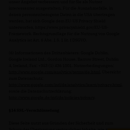
unser Angebot verbessern und für Sie als Nutzer
interessanter ausgestalten. Für die Ausnahmefälle, in
denen personenbezogene Daten in die USA übertragen
werden, hat sich Google dem EU-US Privacy Shield
unterworfen, https://www.privacyshield.gov/EU-US-
Framework. Rechtsgrundlage für die Nutzung von Google
Analytics ist Art. 6 Abs. 1 S. 1 lit. f DSGVO.
(6) Informationen des Drittanbieters: Google Dublin,
Google Ireland Ltd., Gordon House, Barrow Street, Dublin
4, Ireland, Fax: +353 (1) 436 1001. Nutzerbedingungen:
http://www.google.com/analytics/terms/de.html
, Übersicht
zum Datenschutz:
http://www.google.com/intl/de/analytics/learn/privacy.html
,
sowie die Datenschutzerklärung:
http://www.google.de/intl/de/policies/privacy
.
§14 SSL-Verschlüsselung
Diese Seite nutzt aus Gründen der Sicherheit und zum
Schutz der Übertragung vertraulicher Inhalte, wie zum