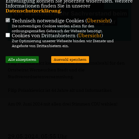
Einwilligung können Sie jederzeit widerrufen. Weitere
Informationen finden Sie in unserer
Datenschutzerklärung
.
Technisch notwendige Cookies (
Übersicht
)
Die notwendigen Cookies werden allein für den
ordnungsgemäßen Gebrauch der Webseite benötigt.
Cookies von Drittanbietern (
Übersicht
)
Zur Optimierung unserer Webseite binden wir Dienste und
Angebote von Drittanbietern ein.
Alle akzeptieren
Auswahl speichern
Filip Polsakiewicz kandidiert zur Kommunalwahl für den
Ortsbeirat Werneuchen Stadt und die
Stadtverordnetenversammlung.
Filip Polsakiewicz ist 44 Jahre alt und Informatiker.
Am 09. Juni 2024 mit allen drei Stimmen CDU wählen!
29.05.2024, 05:55 Uhr