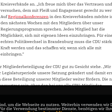
Kreisverbände an. „Ich freue mich über das Vertrauen un
versuchen, dem mit Fleiß und Engagement gerecht zu wer
Auf
Regionalkonferenzen
in den Kreisverbänden möchte ic
den nächsten Wochen mit den Mitgliedern über unser
Regierungsprogramm sprechen. Jedes Mitglied hat die
Möglichkeit, sich mit eigenen Ideen einzubringen. Für ein
echten Politikwechsel in Brandenburg muss die CDU stärk
Kraft werden und das schaffen wir, wenn sich alle mit
einbringen.“
r Mitgliederbeteiligung der CDU gut zu Gesicht stehe. „Wi
r Legislaturperiode unsere Satzung geändert und damit er
diese Beteiligung unserer Mitglieder weiter fördern. Die 
onsvertrag sein, über den bei uns alle CDU-Mitglieder
nd, um die Webseite zu nutzen. Weiterhin verwenden wir Di
r die Verwendung bestimmter Dienste, benötigen wir Ihre 
Mi