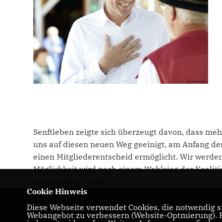
Senftleben zeigte sich überzeugt davon, dass meh
uns auf diesen neuen Weg geeinigt, am Anfang de
einen Mitgliederentscheid ermöglicht. Wir werden 
Möglichkeit wird nach einem Wahlsieg der Koaliti
entscheiden werden.“
Cookie Hinweis
Diese Webseite verwendet Cookies, die notwendig si
Homepage des CDU Stadtverbandes
Webangebot zu verbessern (Website-Optmierung). Fü
Werneuchen