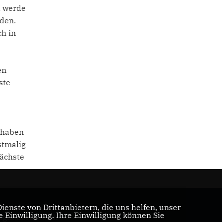
d werde
den.
h in
en
ste
r haben
stmalig
nächste
enste von Drittanbietern, die uns helfen, unser
Einwilligung. Ihre Einwilligung können Sie
tgliederbereich