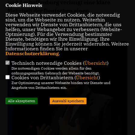
und Aschaffenburg verlangt eine klare
Cookie Hinweis
Mehrheit der Deutschen einen
Diese Webseite verwendet Cookies, die notwendig
Politikwechsel für eine andere
sind, um die Webseite zu nutzen. Weiterhin
verwenden wir Dienste von Drittanbietern, die uns
Migrationspolitik.
helfen, unser Webangebot zu verbessern (Website-
Optmierung). Für die Verwendung bestimmter
Dienste, benötigen wir Ihre Einwilligung. Ihre
Einwilligung können Sie jederzeit widerrufen. Weitere
Informationen finden Sie in unserer
Datenschutzerklärung
.
Technisch notwendige Cookies (
Übersicht
)
Die notwendigen Cookies werden allein für den
ordnungsgemäßen Gebrauch der Webseite benötigt.
Cookies von Drittanbietern (
Übersicht
)
Zur Optimierung unserer Webseite binden wir Dienste und
Angebote von Drittanbietern ein.
Alle akzeptieren
Auswahl speichern