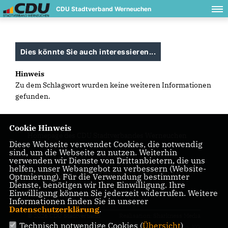
CDU Stadtverband Werneuchen
Dies könnte Sie auch interessieren...
Hinweis
Zu dem Schlagwort wurden keine weiteren Informationen
gefunden.
Cookie Hinweis
Homepage des CDU Stadtverbandes Werneuchen
Diese Webseite verwendet Cookies, die notwendig
sind, um die Webseite zu nutzen. Weiterhin
verwenden wir Dienste von Drittanbietern, die uns
helfen, unser Webangebot zu verbessern (Website-
IMPRESSUM
DATENSCHUTZ
KONTAKT
Optmierung). Für die Verwendung bestimmter
Dienste, benötigen wir Ihre Einwilligung. Ihre
Einwilligung können Sie jederzeit widerrufen. Weitere
Mitgliederbereich
Informationen finden Sie in unserer
Datenschutzerklärung
.
© 2026 CDU Stadtverband
Realisation: Sharkness Media
Technisch notwendige Cookies (
Übersicht
)
Werneuchen
GmbH & Co. KG