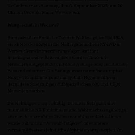
Gedenkfeier am
Samstag, den 6. September 2025, um 10
Uhr
am Gedenkstein in Weesow ein.
Was geschah in Weesow?
Kurz nach dem Ende des Zweiten Weltkriegs, im Mai 1945,
errichtete der sowjetische Militärgeheimdienst NKWD in
Werneuchen ein Internierungslager. Auf fünf
beschlagnahmten Bauernhöfen wurden Tausende
Menschen eingepfercht und ohne Anklage oder rechtlichen
Beistand inhaftiert. Die Bedingungen waren katastrophal:
Hunger, Krankheiten und mangelnde Hygiene führten
dazu, dass Schätzungen zufolge zwischen 800 und 1.500
Menschen starben.
Die Häftlinge waren vielfältig: Darunter befanden sich
mutmaßliche NS-Funktionäre und Wehrmachtsangehörige,
aber auch unschuldige Zivilisten und Jugendliche. Ihnen
wurde willkürlich "Werwolf-Tätigkeit" oder andere
vermeintlich staatsfeindliche Aktivitäten vorgeworfen. Im