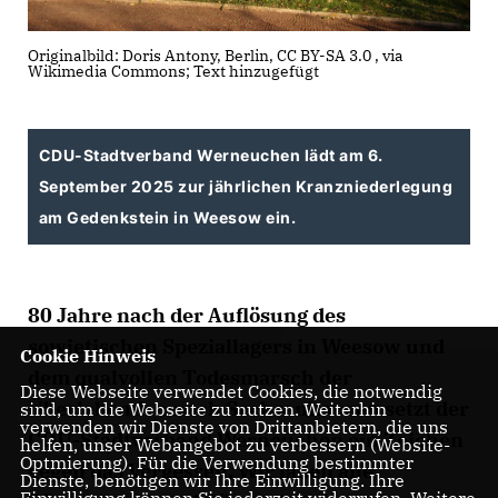
Originalbild: Doris Antony, Berlin, CC BY-SA 3.0
, via
Wikimedia Commons; Text hinzugefügt
CDU-Stadtverband Werneuchen lädt am 6.
September 2025 zur jährlichen Kranzniederlegung
am Gedenkstein in Weesow ein.
80 Jahre nach der Auflösung des
sowjetischen Speziallagers in Weesow und
Cookie Hinweis
dem qualvollen Todesmarsch der
Diese Webseite verwendet Cookies, die notwendig
Überlebenden nach Sachsenhausen setzt der
sind, um die Webseite zu nutzen. Weiterhin
verwenden wir Dienste von Drittanbietern, die uns
CDU-Stadtverband Werneuchen ein Zeichen
helfen, unser Webangebot zu verbessern (Website-
Optmierung). Für die Verwendung bestimmter
gegen das Vergessen. Wir laden alle
Dienste, benötigen wir Ihre Einwilligung. Ihre