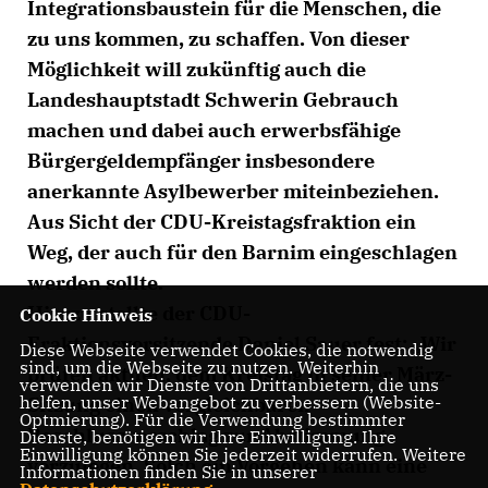
Integrationsbaustein für die Menschen, die
zu uns kommen, zu schaffen. Von dieser
Möglichkeit will zukünftig auch die
Landeshauptstadt Schwerin Gebrauch
machen und dabei auch erwerbsfähige
Bürgergeldempfänger insbesondere
anerkannte Asylbewerber miteinbeziehen.
Aus Sicht der CDU-Kreistagsfraktion ein
Weg, der auch für den Barnim eingeschlagen
werden sollte.
Hierzu stellte der CDU-
Cookie Hinweis
Fraktionsvorsitzende Daniel Sauer fest: „Wir
Diese Webseite verwendet Cookies, die notwendig
sind, um die Webseite zu nutzen. Weiterhin
prüfen aktuell, dem Kreistag in seiner März-
verwenden wir Dienste von Drittanbietern, die uns
helfen, unser Webangebot zu verbessern (Website-
Sitzung einen vergleichbaren
Optmierung). Für die Verwendung bestimmter
Beschlussvorschlag zur Abstimmung
Dienste, benötigen wir Ihre Einwilligung. Ihre
Einwilligung können Sie jederzeit widerrufen. Weitere
vorzulegen. Solch ein Vorgehen kann eine
Informationen finden Sie in unserer