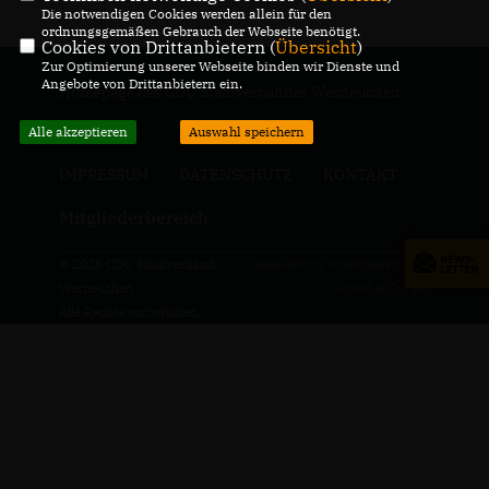
Die notwendigen Cookies werden allein für den
ordnungsgemäßen Gebrauch der Webseite benötigt.
Cookies von Drittanbietern (
Übersicht
)
Zur Optimierung unserer Webseite binden wir Dienste und
Angebote von Drittanbietern ein.
Homepage des CDU Stadtverbandes Werneuchen
Alle akzeptieren
Auswahl speichern
IMPRESSUM
DATENSCHUTZ
KONTAKT
Mitgliederbereich
© 2026 CDU Stadtverband
Realisation: Sharkness Media
Werneuchen
GmbH & Co. KG
Alle Rechte vorbehalten.