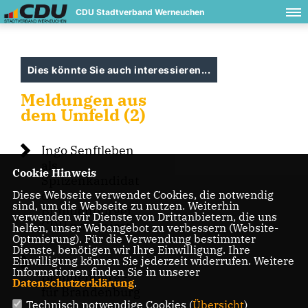
CDU Stadtverband Werneuchen
Dies könnte Sie auch interessieren...
Meldungen aus
dem Umfeld (2)
Ingo Senftleben
als
Cookie Hinweis
Spitzenkandidat
Diese Webseite verwendet Cookies, die notwendig
der
sind, um die Webseite zu nutzen. Weiterhin
Brandenburger
verwenden wir Dienste von Drittanbietern, die uns
CDU nominiert
helfen, unser Webangebot zu verbessern (Website-
Optmierung). Für die Verwendung bestimmter
Dienste, benötigen wir Ihre Einwilligung. Ihre
Einwilligung können Sie jederzeit widerrufen. Weitere
Aus
Informationen finden Sie in unserer
Brandenburg -
Datenschutzerklärung
.
für Brandenburg
Technisch notwendige Cookies (
Übersicht
)